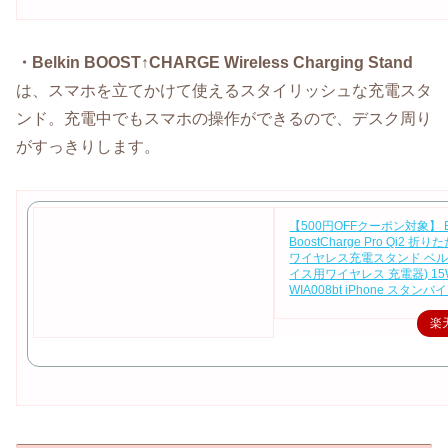
・Belkin BOOST↑CHARGE Wireless Charging Stand
は、スマホを立てかけて使えるスタイリッシュな充電スタ
ンド。充電中でもスマホの操作ができるので、デスク周り
がすっきりします。
【500円OFFクーポン対象】 B
BoostCharge Pro Qi2 
ワイヤレス充電スタンド ベルキ
イス用ワイヤレス 充電器) 15
WIA008bt iPhone スタン
楽