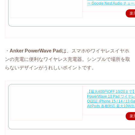
ー Google Nest Audio チョ
楽
・
Anker PowerWave Pad
は、スマホやワイヤレスイヤホ
ンの充電に便利なワイヤレス充電器。シンプルで場所を取
らないデザインがうれしいポイントです。
【最大400円OFF 10/20まで】
PowerWave 10 Pad ワイ
Qi認証 iPhone 15 / 14 / 13 Ga
AirPods 各種対応 最大10W
楽