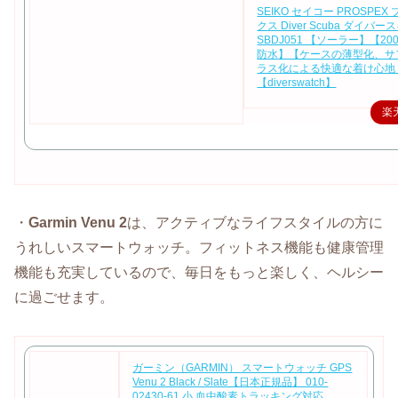
SEIKO セイコー PROSPEX
クス Diver Scuba ダイバ
SBDJ051 【ソーラー】【2
防水】【ケースの薄型化、サ
ラス化による快適な着け心地
【diverswatch】
楽
・
Garmin Venu 2
は、アクティブなライフスタイルの方に
うれしいスマートウォッチ。フィットネス機能も健康管理
機能も充実しているので、毎日をもっと楽しく、ヘルシー
に過ごせます。
ガーミン（GARMIN） スマートウォッチ GPS
Venu 2 Black / Slate【日本正規品】 010-
02430-61 小 血中酸素トラッキング対応