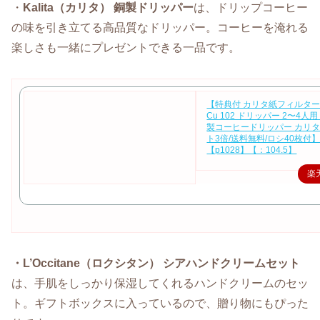
・
Kalita（カリタ） 銅製ドリッパー
は、ドリップコーヒー
の味を引き立てる高品質なドリッパー。コーヒーを淹れる
楽しさも一緒にプレゼントできる一品です。
【特典付 カリタ紙フィルター】K
Cu 102 ドリッパー 2〜4人用 
製コーヒードリッパー カリタ
ト3倍/送料無料/ロシ40枚付
【p1028】【：104.5】
楽
・L’Occitane（ロクシタン） シアハンドクリームセット
は、手肌をしっかり保湿してくれるハンドクリームのセッ
ト。ギフトボックスに入っているので、贈り物にもぴった