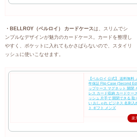
・BELLROY（ベルロイ） カードケース
は、スリムでシ
ンプルなデザインが魅力のカードケース。カードを整理し
やすく、ポケットに入れてもかさばらないので、スタイリ
ッシュに使いこなせます。
【ベルロイ 公式】 送料無料 
年保証 Flip Case (Second Ed
ップケース マグネット 開閉
レス カード収納 カードケー
ッシュ 片手で 開閉できる 
い おしゃれ ビジネス 名刺入
ト ギフト メンズ
楽