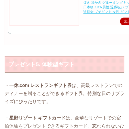
抜き 耳かき グルーミングキット
日本橋 KIYA 男性 退職祝い 
送別会 プチギフト 女性 ギフ
楽
プレゼント5. 体験型ギフト
・一休.com レストランギフト券
は、高級レストランでの
ディナーを贈ることができるギフト券。特別な日のサプラ
イズにぴったりです。
・
星野リゾート ギフトカード
は、豪華なリゾートでの宿
泊体験をプレゼントできるギフトカード。忘れられないひ