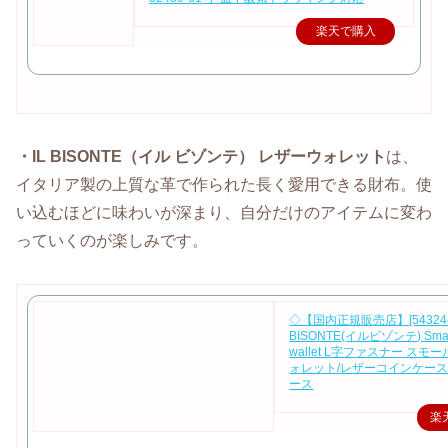
楽天で購入
・IL BISONTE（イル ビゾンテ） レザーウォレット
は、
イタリア製の上質な革で作られた長く愛用できる財布。使
い込むほどに味わいが深まり、自分だけのアイテムに変わ
っていくのが楽しみです。
◇【国内正規販売店】[54324-0-
BISONTE(イルビゾンテ) Small 
wallet L字ファスナー スモ
ォレット/レザーコインケース
ース
楽