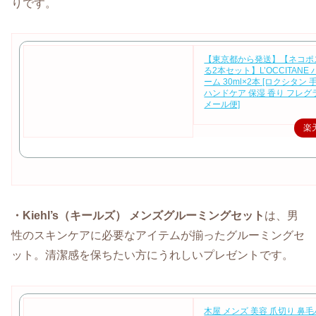
りです。
【東京都から発送】【ネコポ
る2本セット】L’OCCITANE
ーム 30ml×2本 [ロクシタン
ハンドケア 保湿 香り フレグ
メール便]
楽
・Kiehl’s（キールズ） メンズグルーミングセット
は、男
性のスキンケアに必要なアイテムが揃ったグルーミングセ
ット。清潔感を保ちたい方にうれしいプレゼントです。
木屋 メンズ 美容 爪切り 鼻毛