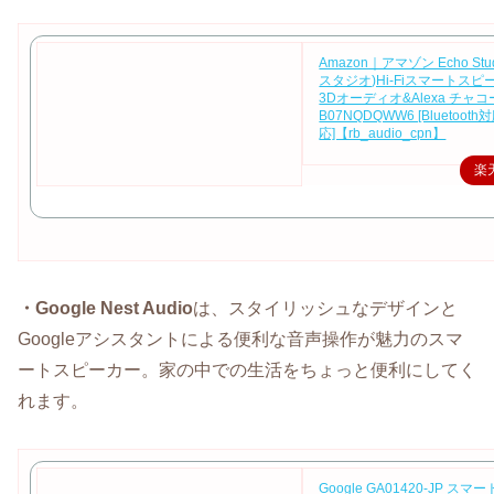
Amazon｜アマゾン Echo Stu
スタジオ)Hi-Fiスマートスピー
3Dオーディオ&Alexa チャ
B07NQDQWW6 [Bluetooth対
応]【rb_audio_cpn】
楽
・Google Nest Audio
は、スタイリッシュなデザインと
Googleアシスタントによる便利な音声操作が魅力のスマ
ートスピーカー。家の中での生活をちょっと便利にしてく
れます。
Google GA01420-JP ス