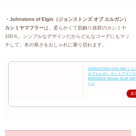
・Johnstons of Elgin（ジョンストンズ オブ エルガン）
カシミヤマフラー
は、柔らかくて肌触り抜群のカシミヤ
100％。シンプルなデザインだからどんなコーデにもマッ
チして、冬の寒さをおしゃれに乗り切れます。
JOHNSTONS of ELGIN 
オブエルガン カシミアマフ
WA000016 Woven Scarf 180
ーン
楽