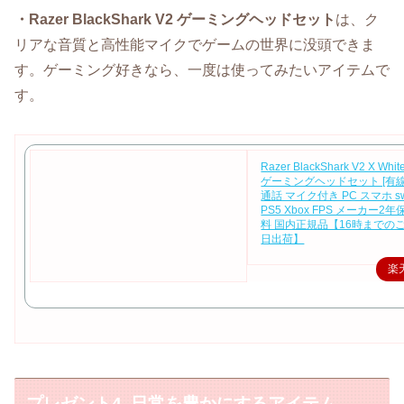
・Razer BlackShark V2 ゲーミングヘッドセット
は、ク
リアな音質と高性能マイクでゲームの世界に没頭できま
す。ゲーミング好きなら、一度は使ってみたいアイテムで
す。
Razer BlackShark V2 X W
ゲーミングヘッドセット [有線:3
通話 マイク付き PC スマホ swi
PS5 Xbox FPS メーカー2
料 国内正規品【16時までの
日出荷】
楽
プレゼント4. 日常を豊かにするアイテム