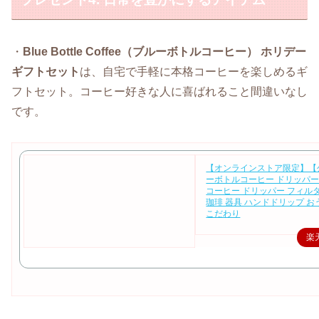
・
Blue Bottle Coffee（ブルーボトルコーヒー） ホリデー
ギフトセット
は、自宅で手軽に本格コーヒーを楽しめるギ
フトセット。コーヒー好きな人に喜ばれること間違いなし
です。
【オンラインストア限定】【
ーボトルコーヒー ドリッパ
コーヒー ドリッパー フィル
珈琲 器具 ハンドドリップ 
こだわり
楽