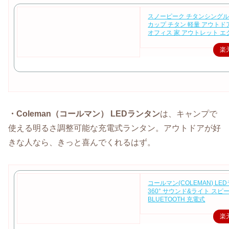
スノーピーク チタンシングル
カップ チタン 軽量 アウトド
オフィス 家 アウトレット 
楽
・Coleman（コールマン） LEDランタン
は、キャンプで
使える明るさ調整可能な充電式ランタン。アウトドアが好
きな人なら、きっと喜んでくれるはず。
コールマン(COLEMAN) LE
360° サウンド&ライト スピ
BLUETOOTH 充電式
楽