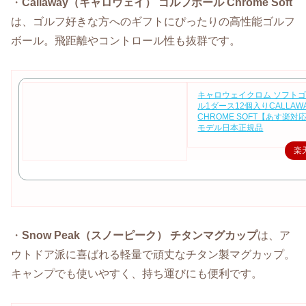
・
Callaway（キャロウェイ） ゴルフボール Chrome Soft
は、ゴルフ好きな方へのギフトにぴったりの高性能ゴルフ
ボール。飛距離やコントロール性も抜群です。
キャロウェイクロム ソフト
ル1ダース12個入りCALLAW
CHROME SOFT【あす楽対応
モデル日本正規品
楽
・
Snow Peak（スノーピーク） チタンマグカップ
は、ア
ウトドア派に喜ばれる軽量で頑丈なチタン製マグカップ。
キャンプでも使いやすく、持ち運びにも便利です。